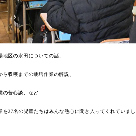
陽地区の水田についての話、
から収穫までの栽培作業の解説、
業の苦心談、など
業を27名の児童たちはみんな熱心に聞き入ってくれていまし
」