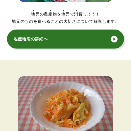
地
元の農
産
物を
地
元で
消
費しよう！
地元のものを食べることの大切さについて解説します。
地産地消の詳細へ