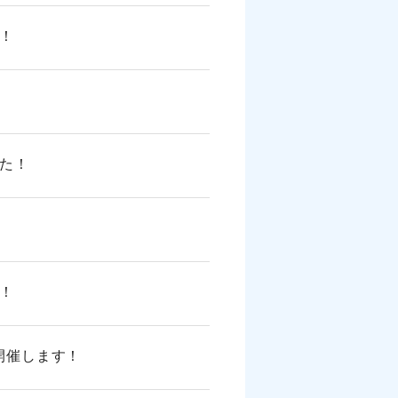
！
た！
！
を開催します！