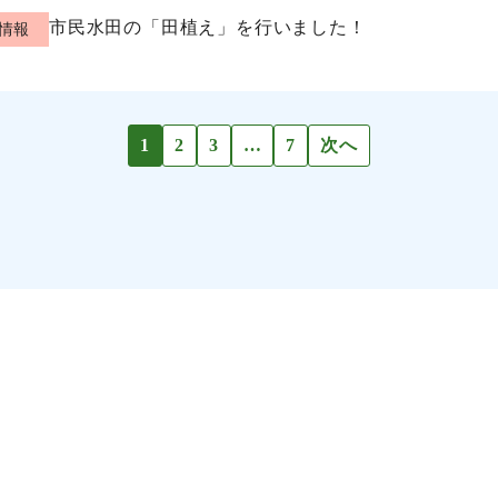
市民水田の「田植え」を行いました！
情報
1
2
3
…
7
次へ